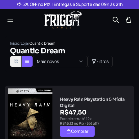
Pular para o conteúdo
💳 5% OFF no PIX | Entregas e Suporte das 09h às 21h
Início
/
Loja
/
Quantic Dream
Quantic Dream
Mais novos
Filtros
Heavy Rain Playstation 5 Mídia
Digital
R$
47,50
Parcele em até 12x
R$
45,13
no Pix (5% off)
Comprar